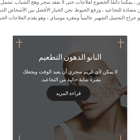
، يمكننا دائمًا الخضوع لعلاجات حتى لا نفقد سحر وهج الشباب. تشم
حقن مضادة للتجاعيد ، ورفع الخيوط. نحن الخيار الأفضل بين الأشخاص ال
وهو جراح التجميل الشهير عالمياً ومقره مومباي ، وهو يقدم العلاجات ال
النانو الدهون التطعيم
لا يمكن لأي كريم سحري أن يعيد الوقت ويجعلك
بشرة شابة خالية من التجاعيد...
قراءة المزيد