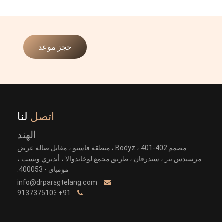
حجز موعد
اتصل
لنا
الهند
مصمم Bodyz ، 401-402 ، منطقة فاستو ، مقابل صالة عرض
مرسيدس بنز ، سندرفان ، طريق مجمع لوخاندوالا ، أنديري ويست ،
مومباي - 400053.
info@drparagtelang.com
91+ 9137375103