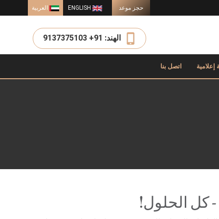
حجز موعد
ENGLISH
العربية
الهند: 91+ 9137375103
 إعلامية
اتصل بنا
 كل الحلول!