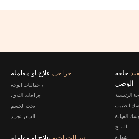
يد
حلقة
جراحي
علاج او معاملة
الوصل
، جماليات الوجه
ة الرئيسية
جراحات الثدي،
ك الطبيب
نحت الجسم
شك العيادة
الشعر تجديد
النتائج
غير الجراحية
علاج او معاملة
شهادة